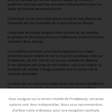
Ainsi, la reproduction de tout élément publié sur le site est 
seulement autorisée aux fins exclusives d’information et pour un 
usage strictement personnel et privé.
Concernant l’accès avec abonnement standard, vous disposez de 
l’ensemble des fonctionnalités de la plate-forme en illimité.
Concernant les images intégrées dans certains de nos modèles 
graphiques et mis à disposition par Pro&Beauty, il existe 3 licences 
(standard, libre, étendu).
Les conditions suivantes concernent uniquement les images 
présentes dans le modèle et non la structure graphique créée par 
Pro&Beauty. De fait, dans le cas où vous souhaiteriez disposer 
d’une utilisation plus large de nos modèles, vous avez toujours la 
possibilité de modifier l’image proposée tout en conservant la 
structure du modèle.
Certaines de nos ressources images étant sous licence standard et 
donc non libres de droits, elles sont soumises à des conditions 
d'utilisation strictes.
Vous naviguez sur la version mobile de Pro&Beauty, certaines
Avec une licence Standard, vous pouvez publier le fichier sur un 
options sont donc indisponibles. Nous vous recommandons
site Web ou un site de médias sociaux sans limitation de vues.
d'utiliser votre ordinateur pour une navigation optimale.