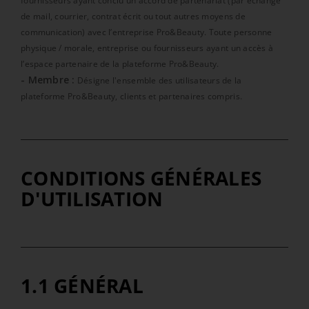
fournisseurs ayant conclu un accord de partenariat (par échange
de mail, courrier, contrat écrit ou tout autres moyens de
communication) avec l’entreprise Pro&Beauty. Toute personne
physique / morale, entreprise ou fournisseurs ayant un accès à
l’espace partenaire de la plateforme Pro&Beauty.
- Membre :
Désigne l'ensemble des utilisateurs de la
plateforme Pro&Beauty, clients et partenaires compris.
CONDITIONS GÉNÉRALES
D'UTILISATION
1.1 GÉNÉRAL