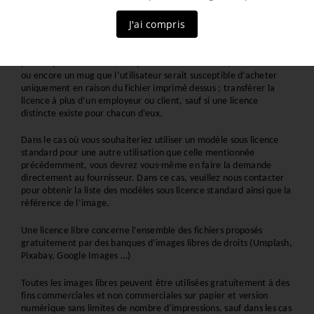
Avec une licence Standard, vous ne pouvez pas distribuer le fichier 
J'ai compris
autonome ; créer des marchandises, modèles ou autres produits 
destinés à la revente ou à la distribution si la valeur principale du 
produit est associée au fichier lui-même. Par exemple, vous ne 
pouvez pas utiliser le fichier pour créer une affiche, un tee-shirt 
ou encore un mug que l’utilisateur serait susceptible d’acheter 
uniquement en raison du fichier imprimé dessus ; transférer la 
licence à plus d’un employeur ou client, sauf si une licence 
distincte existe pour chacun d’eux.
Dans le cas où vous souhaiteriez utiliser un modèle sous licence 
standard pour une autre utilisation que celle mentionnée 
précédemment, vous devrez vous-même en faire la demande 
directement au fournisseur. Dans ce cas, veuillez nous contacter 
pour obtenir la liste des modèles sous licence standard ainsi que la 
référence de l’image.
Une licence libre concerne l’ensemble des fichiers proposés 
gratuitement par des banques d’images libres de droits (Unsplash, 
Pixabay, Google Images …)
Toutes les images libres peuvent être utilisées gratuitement à des 
fins commerciales et non commerciales sur papier et version 
numérique sans limites de nombre d‘impressions, sauf dans les cas 