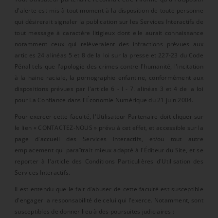
d'alerte est mis à tout moment à la disposition de toute personne
qui désirerait signaler la publication sur les Services Interactifs de
tout message à caractère litigieux dont elle aurait connaissance
notamment ceux qui relèveraient des infractions prévues aux
articles 24 alinéas 5 et 8 de la loi sur la presse et 227-23 du Code
Pénal tels que l'apologie des crimes contre l'humanité, l'incitation
à la haine raciale, la pornographie enfantine, conformément aux
dispositions prévues par l'article 6 - I - 7. alinéas 3 et 4 de la loi
pour La Confiance dans l'Économie Numérique du 21 juin 2004.
Pour exercer cette faculté, l'Utilisateur-Partenaire doit cliquer sur
le lien « CONTACTEZ-NOUS » prévu à cet effet, et accessible sur la
page d'accueil des Services Interactifs, et/ou tout autre
emplacement qui paraîtrait mieux adapté à l'Éditeur du Site, et se
reporter à l'article des Conditions Particulières d'Utilisation des
Services Interactifs.
II est entendu que le fait d'abuser de cette faculté est susceptible
d'engager la responsabilité de celui qui l'exerce. Notamment, sont
susceptibles de donner lieu à des poursuites judiciaires :