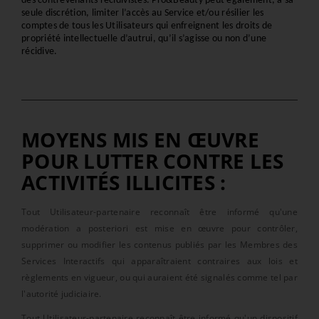
des contrevenants récidivistes. Pro&Beauty peut également, à sa 
seule discrétion, limiter l’accès au Service et/ou résilier les 
comptes de tous les Utilisateurs qui enfreignent les droits de 
propriété intellectuelle d’autrui, qu’il s’agisse ou non d’une 
récidive.
MOYENS MIS EN ŒUVRE
POUR LUTTER CONTRE LES
ACTIVITÉS ILLICITES :
Tout Utilisateur-partenaire reconnaît être informé qu'une
modération a posteriori est mise en œuvre pour contrôler,
supprimer ou modifier les contenus publiés par les Membres des
Services Interactifs qui apparaîtraient contraires aux lois et
règlements en vigueur, ou qui auraient été signalés comme tel par
l'autorité judiciaire.
Tout Utilisateur-partenaire reconnaît être informé qu'un dispositif