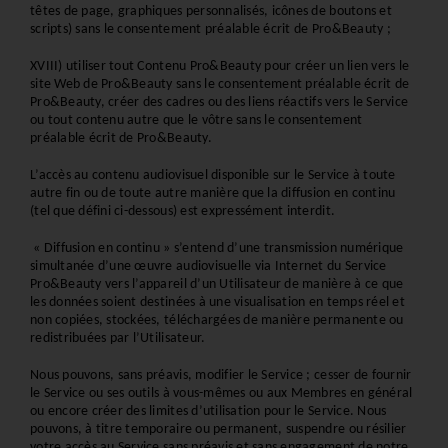
têtes de page, graphiques personnalisés, icônes de boutons et 
scripts) sans le consentement préalable écrit de Pro&Beauty ; 
XVIII) utiliser tout Contenu Pro&Beauty pour créer un lien vers le 
site Web de Pro&Beauty sans le consentement préalable écrit de 
Pro&Beauty, créer des cadres ou des liens réactifs vers le Service 
ou tout contenu autre que le vôtre sans le consentement 
préalable écrit de Pro&Beauty.
L’accès au contenu audiovisuel disponible sur le Service à toute 
autre fin ou de toute autre manière que la diffusion en continu 
(tel que défini ci-dessous) est expressément interdit.
 « Diffusion en continu » s’entend d’une transmission numérique 
simultanée d’une œuvre audiovisuelle via Internet du Service 
Pro&Beauty vers l’appareil d’un Utilisateur de manière à ce que 
les données soient destinées à une visualisation en temps réel et 
non copiées, stockées, téléchargées de manière permanente ou 
redistribuées par l’Utilisateur.
Nous pouvons, sans préavis, modifier le Service ; cesser de fournir 
le Service ou ses outils à vous-mêmes ou aux Membres en général 
ou encore créer des limites d’utilisation pour le Service. Nous 
pouvons, à titre temporaire ou permanent, suspendre ou résilier 
votre accès au Service sans préavis et sans engagement de notre 